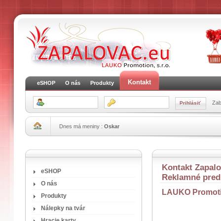
Kontakt
eSHOP
O nás
Produkty
Zab
Dnes má meniny :
Oskar
Kontakt Zapalov
eSHOP
Reklamné pre
O nás
LAUKO Promoti
Produkty
Nálepky na tvár
Hracie karty